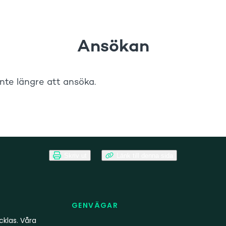
Skriv ut
Länk till denna sida
GENVÄGAR
klas. Våra