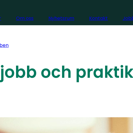
r
Om oss
Nyhetsrum
Kontakt
Jobb
ben
jobb och prakti