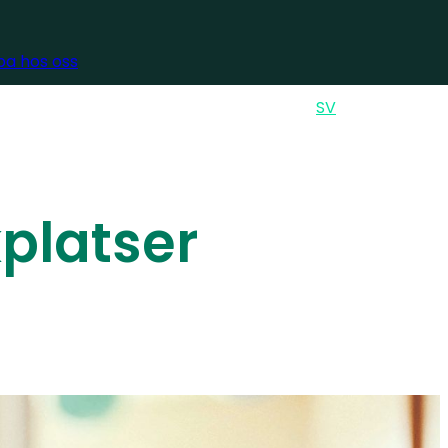
a hos oss
GLISH
ENSKA
EN
SV
Sök
kplatser