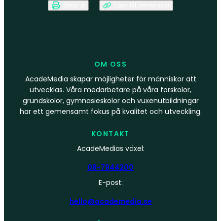
Skriv ut
Länk till denna sida
OM OSS
AcadeMedia skapar möjligheter för människor att
utvecklas. Våra medarbetare på våra förskolor,
grundskolor, gymnasieskolor och vuxenutbildningar
har ett gemensamt fokus på kvalitet och utveckling.
KONTAKT
AcadeMedias växel:
08-7944200
E-post:
hello@academedia.se