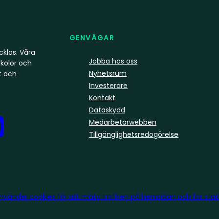
GENVÄGAR
klas. Våra
Jobba hos oss
kolor och
Nyhetsrum
t och
Investerare
Kontakt
Dataskydd
Medarbetarwebben
Tillgänglighetsredogörelse
använder
cookies
för att mäta trafiken på hemsidan och för statis