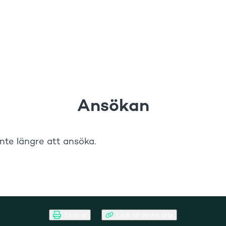
Skriv ut
Länk till denna sida