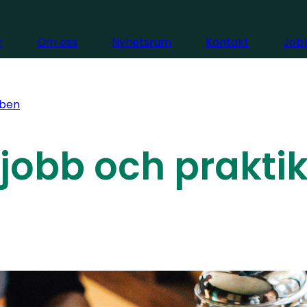
r
Om oss
Nyhetsrum
Kontakt
Jobb
ben
jobb och prakti