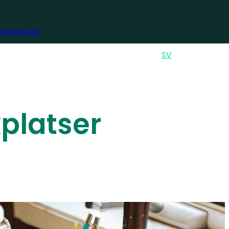
a hos oss
GLISH
ENSKA
EN
SV
Sök
kplatser