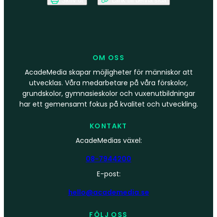
Skriv ut
Länk till denna sida
OM OSS
AcadeMedia skapar möjligheter för människor att
utvecklas. Våra medarbetare på våra förskolor,
grundskolor, gymnasieskolor och vuxenutbildningar
har ett gemensamt fokus på kvalitet och utveckling.
KONTAKT
AcadeMedias växel:
08-7944200
E-post:
hello@academedia.se
FÖLJ OSS