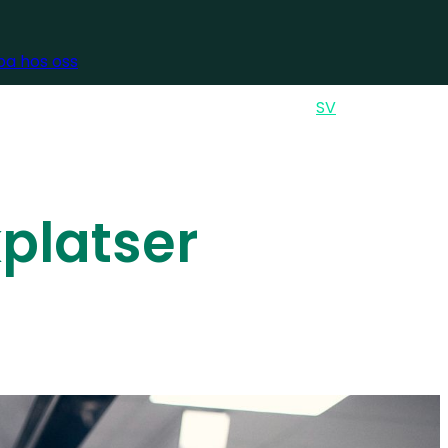
a hos oss
GLISH
ENSKA
EN
SV
Sök
kplatser