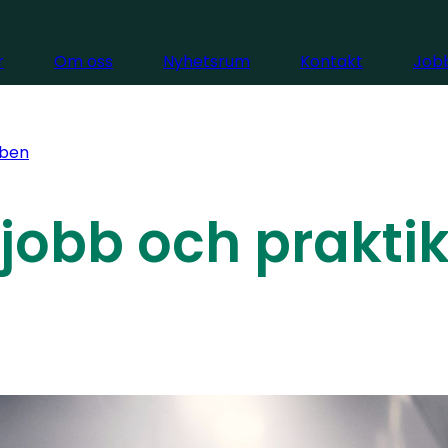
r
Om oss
Nyhetsrum
Kontakt
Jobb
ben
jobb och prakti