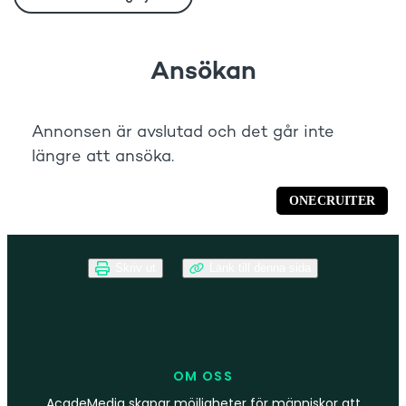
Skriv ut
Länk till denna sida
OM OSS
AcadeMedia skapar möjligheter för människor att