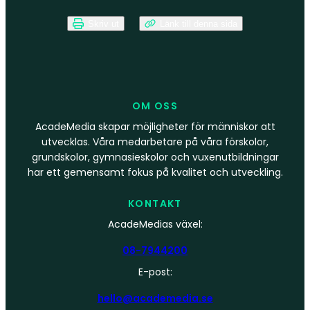
Skriv ut
Länk till denna sida
OM OSS
AcadeMedia skapar möjligheter för människor att
utvecklas. Våra medarbetare på våra förskolor,
grundskolor, gymnasieskolor och vuxenutbildningar
har ett gemensamt fokus på kvalitet och utveckling.
KONTAKT
AcadeMedias växel:
08-7944200
E-post:
hello@academedia.se